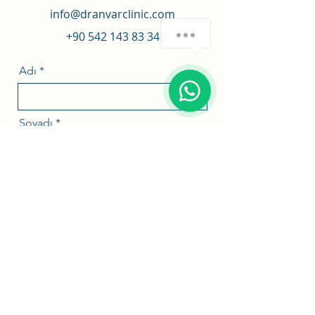
info@dranvarclinic.com
How can we help you?
+90 542 143 83 34
Adı
1
Soyadı
E-mail
Telefon
İleti