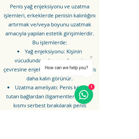
Penis yağ enjeksiyonu ve uzatma
işlemleri, erkeklerde penisin kalınlığını
artırmak ve/veya boyunu uzatmak
amacıyla yapılan estetik girişimlerdir.
Bu işlemlerde:
Yağ enjeksiyonu: Kişinin
vücudundan alınan yağ, penis
How can we help you?
çevresine enjekte edilir. Böylece penis
daha kalın görünür.
Uzatma ameliyatı: Penis kökünü
1
tutan bağlardan (ligamentlerden) bir
kısmı serbest bırakılarak penis
uzunluğu (özellikle sarkık haldeyken)
artırılır.
Amaç: Estetik kaygıları gidermek,