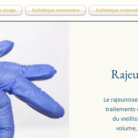
u visage
Esthétique mammaire
Esthétique corporel
Rajeu
Le rajeuniss
traitements 
du vieilli
volume, 